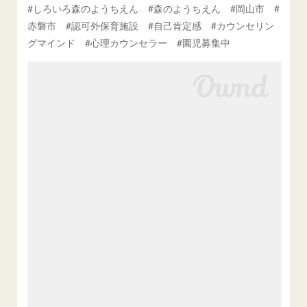
#しろいろ森のようちえん #森のようちえん #岡山市 #
赤磐市 #認可外保育施設 #自己肯定感 #カウンセリン
グマインド #心理カウンセラー #園児募集中