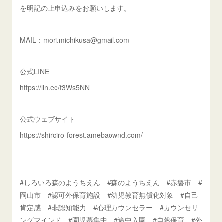
を明記の上申込みをお願いします。
MAIL：mori.michikusa@gmail.com
公式LINE
https://lin.ee/f3Ws5NN
公式ウェブサイト
https://shiroiro-forest.amebaownd.com/
#しろいろ森のようちえん #森のようちえん #赤磐市 #
岡山市 #認可外保育施設 #幼児教育無償化対象 #自己
肯定感 #非認知能力 #心理カウンセラー #カウンセリ
ングマインド #園児募集中 #途中入園 #自然保育 #外