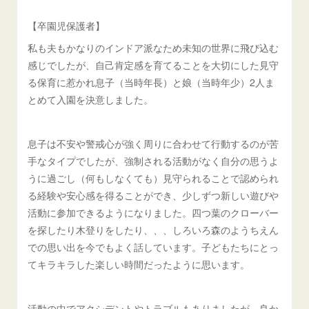
【卒園児保護者】
私も夫もかなりのインドア派なため未知の世界に飛び込む
感じでしたが、自己肯定感を育てることを大切にした見守
る保育に惹かれ息子（当時年長）と娘（当時年少）2人ま
とめて入園を決意しました。
息子は不安や警戒心が強く周りに合わせて行動するのが苦
手なタイプでしたが、強制される活動がなく自分の思うよ
うに過ごし（何もしなくても）見守られることで認められ
る経験や安心感を得ることができ、少しずつ新しい遊びや
活動に参加できるようになりました。四つ葉のクローバー
を探したり木登りをしたり、、、しろいろ森のようちえん
での思い出を今でもよく話しています。子どもたちにとっ
てキラキラした楽しい時間だったように思います。
活動の中でアクシデントやトラブルもありましたが、良か