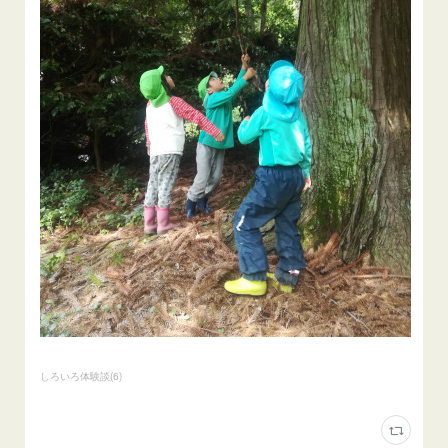
しろいろ体験談
(
6
)