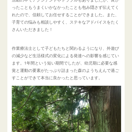
ったこともうまくいかなかったことも包み隠さず伝えてく
れたので、信頼してお任せすることができました。また、
子育ての悩みも相談しやすく、ステキなアドバイスをたく
さんいただきました！
作業療法士として子どもたちと関わるようになり、外遊び
の減少など生活様式の変化による発達への影響を感じてい
ます。1年間という短い期間でしたが、幼児期に必要な感
覚と運動の要素がたっぷり詰まった森のようちえんで過ご
すことができて本当に良かったと思っています。