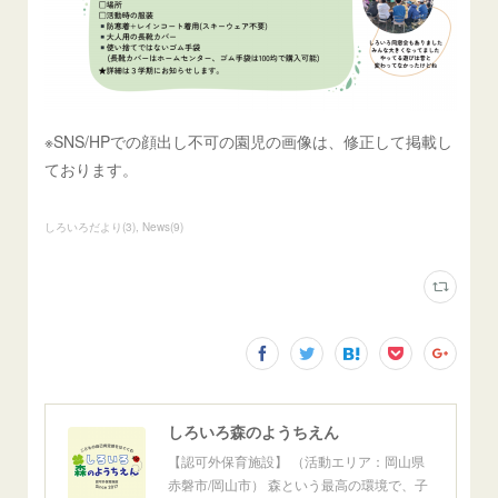
※SNS/HPでの顔出し不可の園児の画像は、修正して掲載し
ております。
しろいろだより
(
3
)
News
(
9
)
しろいろ森のようちえん
【認可外保育施設】 （活動エリア：岡山県
赤磐市/岡山市） 森という最高の環境で、子