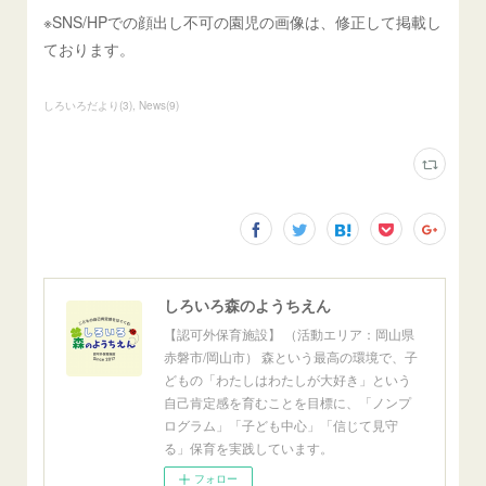
※SNS/HPでの顔出し不可の園児の画像は、修正して掲載し
ております。
しろいろだより
(
3
)
News
(
9
)
しろいろ森のようちえん
【認可外保育施設】 （活動エリア：岡山県
赤磐市/岡山市） 森という最高の環境で、子
どもの「わたしはわたしが大好き」という
自己肯定感を育むことを目標に、「ノンプ
ログラム」「子ども中心」「信じて見守
る」保育を実践しています。
フォロー