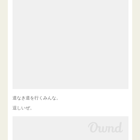
道なき道を行くみんな。
逞しいぜ。