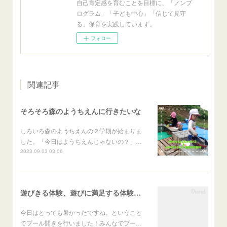
自己肯定感を育むことを目標に、「ノンプ
ログラム」「子ども中心」「信じて見守
る」保育を実践しています。
フォロー
関連記事
そろそろ森のようちえんに行きたいな
しろいろ森のようちえんの２学期が始まりま
した。「今日はようちえんじゃないの？」…
2023.09.03 03:06
遊びきる体験、遊びに満足する体験がたくさんある森のようちえん
今日はとっても暑かったですね。ということ
でプール開きを行いました！みんなでプー…