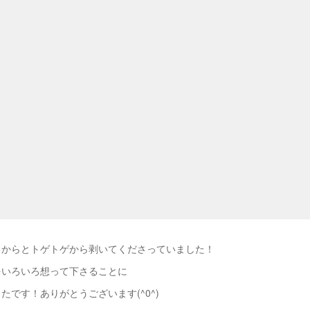
るからとトゲトゲから剥いてくださっていました！
をいろいろ想って下さることに
たです！ありがとうございます(^0^)