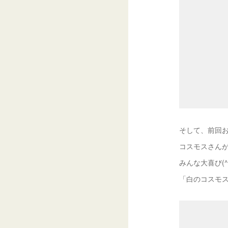
そして、前回
コスモスさん
みんな大喜び(^0
「白のコスモ