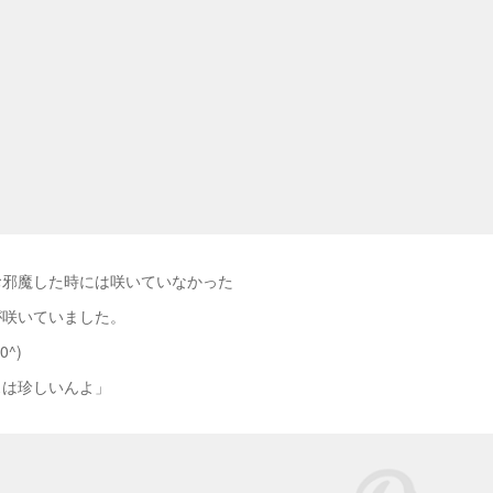
お邪魔した時には咲いていなかった
が咲いていました。
^)
スは珍しいんよ」