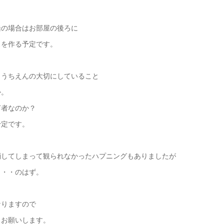
緒の場合はお部屋の後ろに
スを作る予定です。
ようちえんの大切にしていること
か。
何者なのか？
予定です。
消してしまって観られなかったハプニングもありましたが
・・・のはず。
なりますので
くお願いします。