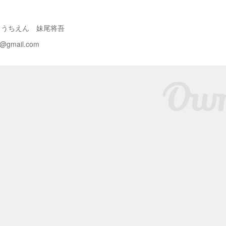
ようちえん 妹尾将吾
a@gmail.com