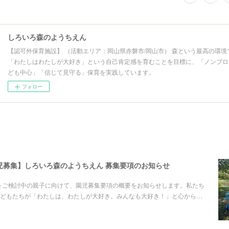
しろいろ森のようちえん
【認可外保育施設】 （活動エリア：岡山県赤磐市/岡山市） 森という最高の環境
「わたしはわたしが大好き」という自己肯定感を育むことを目標に、「ノンプロ
ども中心」「信じて見守る」保育を実践しています。
フォロー
園児募集】しろいろ森のようちえん 募集要項のお知らせ
園をご検討中の親子に向けて、園児募集要項の概要をお知らせします。私たち
どもたちが「わたしは、わたしが大好き。みんなも大好き！」と心から…