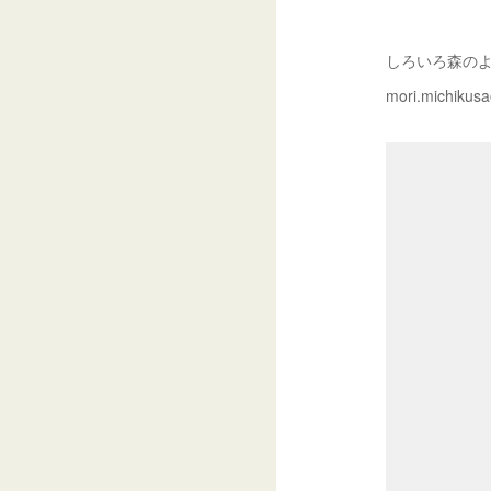
しろいろ森の
mori.michikus