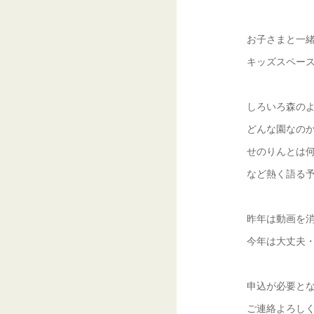
お子さまと一
キッズスペー
しろいろ森の
どんな園なの
せのりんとは
など熱く語る
昨年は動画を
今年は大丈夫
申込が必要と
ご連絡よろし