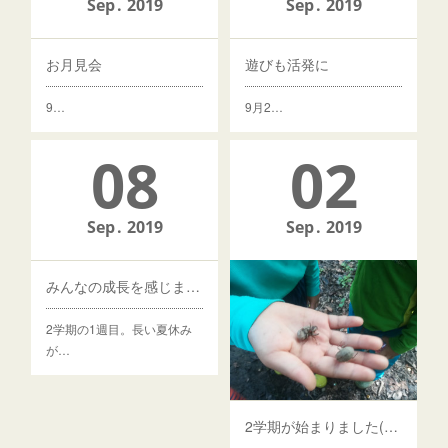
Sep
2019
Sep
2019
お月見会
遊びも活発に
9…
9月2…
08
02
Sep
2019
Sep
2019
みんなの成長を感じました（^0^）
2学期の1週目。長い夏休み
が…
2学期が始まりました(^^)