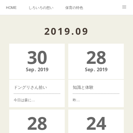
HOME
しろいろの想い
保育の特色
森でのいちにち
入園・イベントのご案内
しろいろキャンバス事業
2019
.
09
BLOG
卒園児の声
30
28
Sep
2019
Sep
2019
ドングリさん拾い
知識と体験
今日は森に…
昨…
28
24