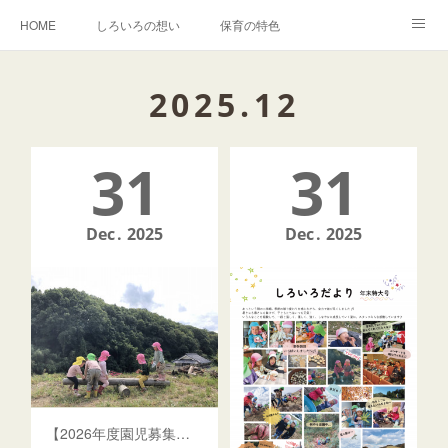
HOME
しろいろの想い
保育の特色
森でのいちにち
入園・イベントのご案内
しろいろキャンバス事業
2025
.
12
BLOG
卒園児の声
31
31
Dec
2025
Dec
2025
【2026年度園児募集】しろいろ森のようちえん 募集要項のお知らせ