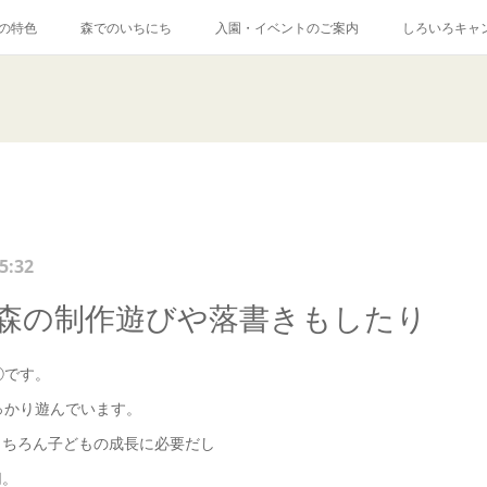
の特色
森でのいちにち
入園・イベントのご案内
しろいろキャ
5:32
は森の制作遊びや落書きもしたり
②です。
っかり遊んでいます。
もちろん子どもの成長に必要だし
切。