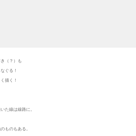
書き（？）も
きなぐる！
きく描く！
。
描いた線は線路に。
他のものもある。