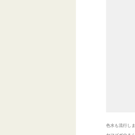
色水も流行し
ヤマゴボウさ