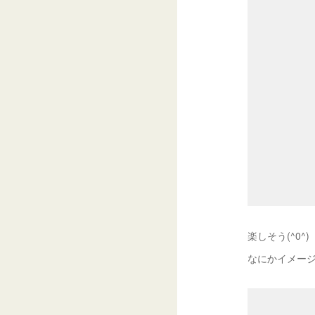
楽しそう(^0^)
なにかイメー