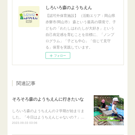
しろいろ森のようちえん
【認可外保育施設】 （活動エリア：岡山県
赤磐市/岡山市） 森という最高の環境で、子
どもの「わたしはわたしが大好き」という
自己肯定感を育むことを目標に、「ノンプ
ログラム」「子ども中心」「信じて見守
る」保育を実践しています。
フォロー
関連記事
そろそろ森のようちえんに行きたいな
しろいろ森のようちえんの２学期が始まりま
した。「今日はようちえんじゃないの？」…
2023.09.03 03:06